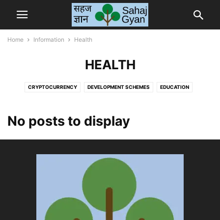
Home
Information
Health
HEALTH
CRYPTOCURRENCY
DEVELOPMENT SCHEMES
EDUCATION
ELECTRIC VEHICLE
ENTERTAINMENT
FESTIVAL
HEALTH
MAHAPURUS
TOOLS
आरती संग्रह
देश विदेश
No posts to display