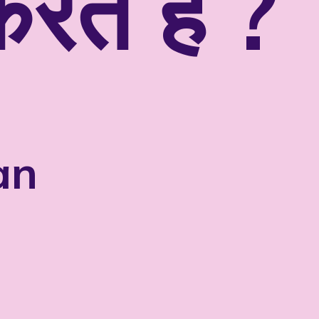
करते है ?
an