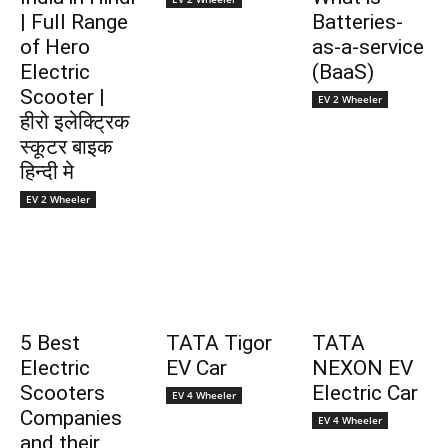
| Full Range
Batteries-
of Hero
as-a-service
Electric
(BaaS)
Scooter |
EV 2 Wheeler
हीरो इलेक्ट्रिक
स्कूटर बाइक
हिन्दी मे
EV 2 Wheeler
5 Best
TATA Tigor
TATA
Electric
EV Car
NEXON EV
Scooters
Electric Car
EV 4 Wheeler
Companies
EV 4 Wheeler
and their