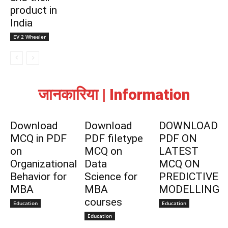
product in
India
EV 2 Wheeler
जानकारिया | Information
Download
Download
DOWNLOAD
MCQ in PDF
PDF filetype
PDF ON
on
MCQ on
LATEST
Organizational
Data
MCQ ON
Behavior for
Science for
PREDICTIVE
MBA
MBA
MODELLING
courses
Education
Education
Education