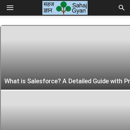
Sahaj
Gyan
|
What is Salesforce? A Detailed Guide with P
सहज
ज्ञान
के