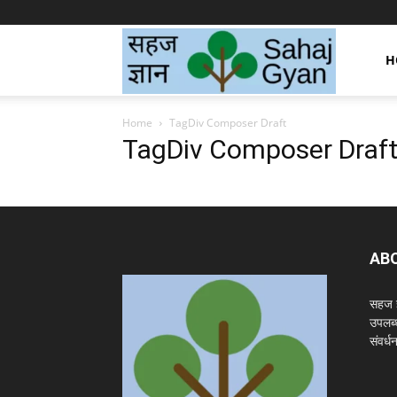
Sahaj
H
Home
TagDiv Composer Draft
Gyan
TagDiv Composer Draf
|
AB
सहज
सहज ज्
उपलब्
संवर्
ज्ञान