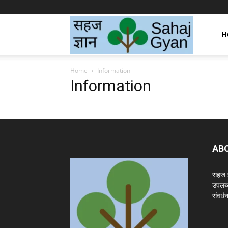
Sahaj
H
Home
Information
Gyan
Information
|
AB
सहज
सहज ज्
उपलब्
संवर्
ज्ञान