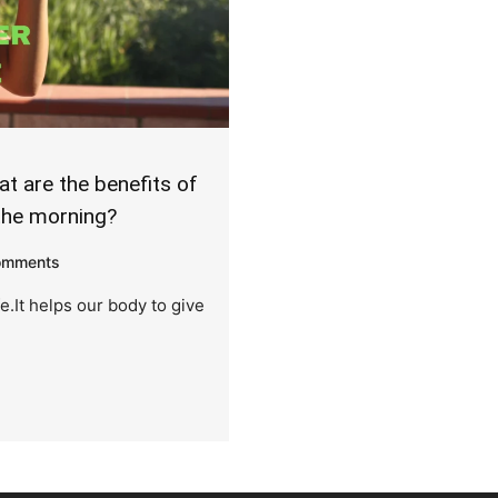
t are the benefits of
 the morning?
omments
fe.It helps our body to give