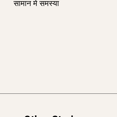
सामान मे समस्या
Opening
https://sahajgyan.com/what-is-drop-shipping-in-hindi/