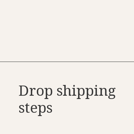
Opening
https://sahajgyan.com/what-is-drop-shipping-in-hindi/
Drop shipping
steps