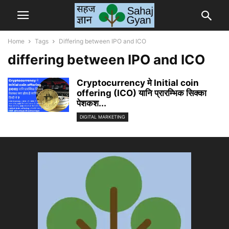
Home
Tags
Differing between IPO and ICO
differing between IPO and ICO
Cryptocurrency मे Initial coin
offering (ICO) यानि प्रारम्भिक सिक्का
पेशकश...
DIGITAL MARKETING