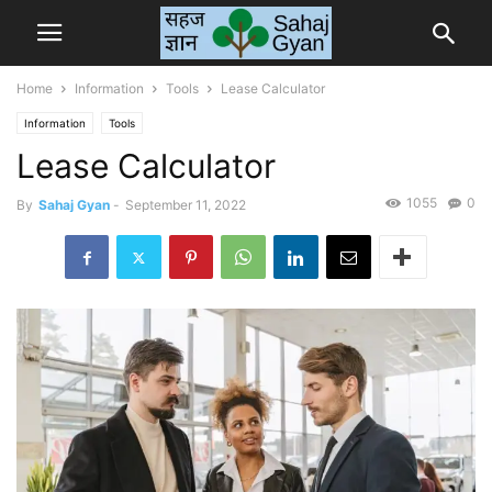
Home
Information
Tools
Lease Calculator
Information
Tools
Lease Calculator
1055
0
By
Sahaj Gyan
-
September 11, 2022