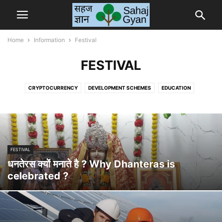
Home
Information
Festival
FESTIVAL
CRYPTOCURRENCY
DEVELOPMENT SCHEMES
EDUCATION
ELECTRIC VEHICLE
ENTERTAINMENT
FESTIVAL
HEALTH
MAHAPURUS
TOOLS
आरती संग्रह
देश विदेश
FESTIVAL
धनतेरस क्यों मनाते है ? Why Dhanteras is
celebrated ?