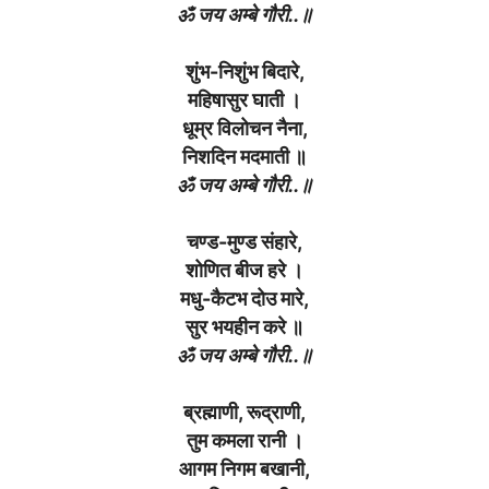
ॐ जय अम्बे गौरी..॥
शुंभ-निशुंभ बिदारे,
महिषासुर घाती ।
धूम्र विलोचन नैना,
निशदिन मदमाती ॥
ॐ जय अम्बे गौरी..॥
चण्ड-मुण्ड संहारे,
शोणित बीज हरे ।
मधु-कैटभ दोउ मारे,
सुर भयहीन करे ॥
ॐ जय अम्बे गौरी..॥
ब्रह्माणी, रूद्राणी,
तुम कमला रानी ।
आगम निगम बखानी,