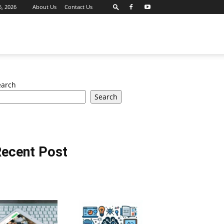
6, 2026
About Us
Contact Us
earch
Search
ecent Post