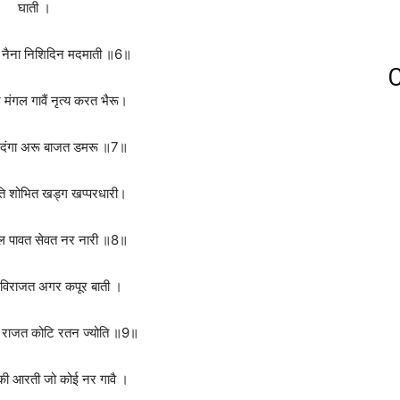
घाती ।
न नैना निशिदिन मदमाती ॥6॥
C
 मंगल गावैं नृत्य करत भैरू।
ृदंगा अरू बाजत डमरू ॥7॥
ति शोभित खड्ग खप्परधारी।
ल पावत सेवत नर नारी ॥8॥
विराजत अगर कपूर बाती ।
में राजत कोटि रतन ज्योति ॥9॥
ी की आरती जो कोई नर गावै ।