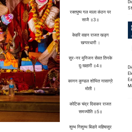
Di
St
रक्तपुष्प गल माला कंठन पर
साजै ॥3॥
केहरि वाहन राजत खड्ग
खप्परधारी ।
सुर-नर मुनिजन सेवत तिनके
दुःखहारी ॥4॥
Di
El
Ea
कानन कुण्डल शोभित नासाग्रे
M
मोती ।
कोटिक चंद्र दिवाकर राजत
समज्योति ॥5॥
शुम्भ निशुम्भ बिडारे महिषासुर