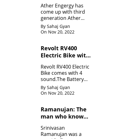
Specifications
Ather Engergy has
come up with third
generation Ather
450Plus EV scooter.It
By Sahaj Gyan
is loaded with all the
On Nov 20, 2022
innovative feature.
Revolt RV400
Electric Bike with
four sounds
Revolt RV400 Electric
Bike comes with 4
sound.The Battery
can be charged like
By Sahaj Gyan
mobile.
On Nov 20, 2022
Ramanujan: The
man who know
infinity: Life
Srinivasan
Ramanujan was a