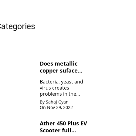
ategories
Does metallic
copper suface
kills Bacteria,
Bacteria, yeast and
yeasts, and
virus creates
viruses ?
problems in the
human body. Copper
By Sahaj Gyan
contact can kill the
On Nov 29, 2022
bacteria by damaging
the membrane
Ather 450 Plus EV
Scooter full