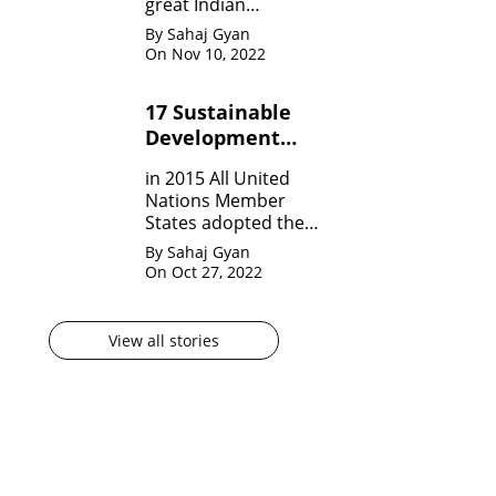
great Indian
Mathematician who,
By Sahaj Gyan
in his very short span
On Nov 10, 2022
of life invented many
theorem on Number
17 Sustainable
system, Infinite
Development
Theorem and
Mathematical
Goals by United
in 2015 All United
analysis.
Nation?
Nations Member
States adopted the
agenda for 2030 for
By Sahaj Gyan
sustainable
On Oct 27, 2022
development
goals(SDG) They are
17 in numbers.
View all stories